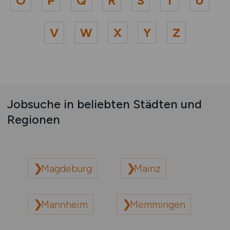
O
P
Q
R
S
T
U
V
W
X
Y
Z
Jobsuche in beliebten Städten und
Regionen
Magdeburg
Mainz
Mannheim
Memmingen