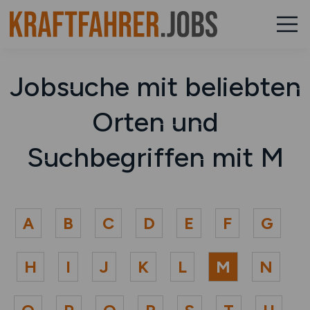
Jobsuche mit beliebten
Orten und
Suchbegriffen mit M
A
B
C
D
E
F
G
H
I
J
K
L
M
N