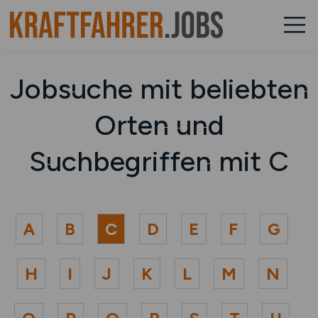
Jobsuche mit beliebten
Orten und
Suchbegriffen mit C
A
B
C
D
E
F
G
H
I
J
K
L
M
N