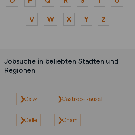
O
P
Q
R
S
T
U
V
W
X
Y
Z
Jobsuche in beliebten Städten und
Regionen
Calw
Castrop-Rauxel
Celle
Cham