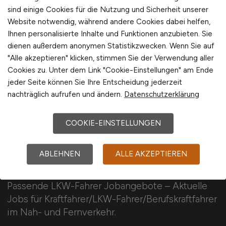
Sie sind hier:
sind einige Cookies für die Nutzung und Sicherheit unserer
Startseite
Website notwendig, während andere Cookies dabei helfen,
Ihnen personalisierte Inhalte und Funktionen anzubieten. Sie
Sitemap
dienen außerdem anonymen Statistikzwecken. Wenn Sie auf
Jobsuche mit C
"Alle akzeptieren" klicken, stimmen Sie der Verwendung aller
Cookies zu. Unter dem Link "Cookie-Einstellungen" am Ende
jeder Seite können Sie Ihre Entscheidung jederzeit
nachträglich aufrufen und ändern.
Datenschutzerklärung
COOKIE-EINSTELLUNGEN
KRAFTFAHRER.JOBS
ABLEHNEN
ALLE AKZEPTIEREN
Passende LKW-Fahrer Jobangebote – Aktuelle
Jobs für Kraftfahrer/LKW-Fahrer/Berufskraftfahrer
im Nah- und Fernverkehr.