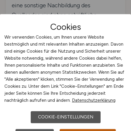
eine sonstige Nachbildung des
Quellcodes sind ohne schriftliche
Zustimmung unzulässig..
Cookies
Eine unlautere Nachahmung kann darüber
Wir verwenden Cookies, um Ihnen unsere Website
bestmöglich und mit relevanten Inhalten anzuzeigen. Davon
hinaus einen Verstoß gegen § 4 Nr. 3
sind einige Cookies für die Nutzung und Sicherheit unserer
UWG darstellen.
Website notwendig, während andere Cookies dabei helfen,
Ihnen personalisierte Inhalte und Funktionen anzubieten. Sie
Unsere Websites verwenden teilweise
dienen außerdem anonymen Statistikzwecken. Wenn Sie auf
frei verfügbare Bibliotheken und Open-
"Alle akzeptieren" klicken, stimmen Sie der Verwendung aller
Cookies zu. Unter dem Link "Cookie-Einstellungen" am Ende
Source-Komponenten, die eigenen
jeder Seite können Sie Ihre Entscheidung jederzeit
Lizenzbestimmungen unterliegen (z. B.
nachträglich aufrufen und ändern.
Datenschutzerklärung
MIT, Apache 2.0). Der urheberrechtliche
Schutz unseres Quellcodes gemäß §§ 69a
COOKIE-EINSTELLUNGEN
ff. UrhG erstreckt sich nicht auf diese