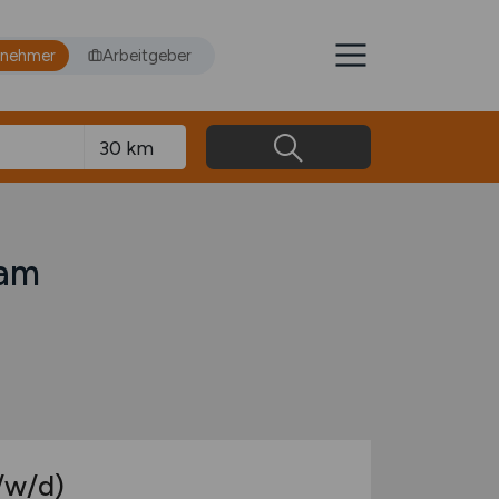
tnehmer
Arbeitgeber
dam
/w/d)