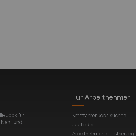
Für Arbeitnehmer
e Jobs für
Kraftfahrer Jobs suchen
m Nah- und
Jobfinder
Arbeitnehmer Registrierung