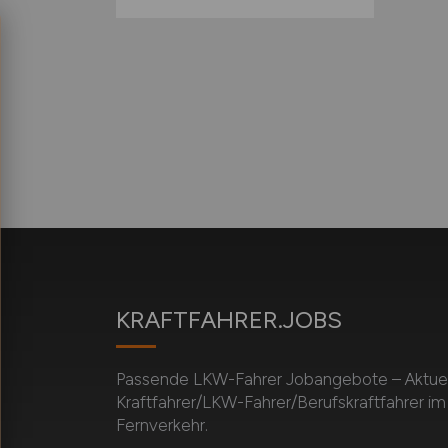
KRAFTFAHRER.JOBS
Passende LKW-Fahrer Jobangebote – Aktuell
Kraftfahrer/LKW-Fahrer/Berufskraftfahrer i
Fernverkehr.