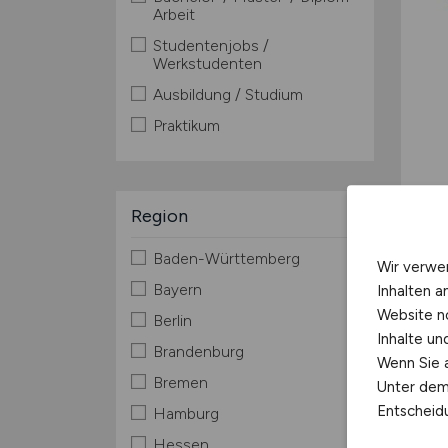
Arbeit
Studentenjobs /
Werkstudenten
Ausbildung / Studium
Praktikum
Region
Baden-Württemberg
Wir verwe
Bayern
Inhalten a
Website n
Berlin
Inhalte u
Stad
Brandenburg
Wenn Sie a
Bremen
Einw
Unter dem 
Entscheidu
Hamburg
Verk
Flugh
Hessen