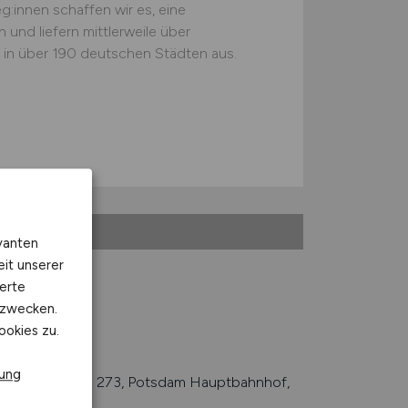
:innen schaffen wir es, eine
und liefern mittlerweile über
in über 190 deutschen Städten aus.
vanten
eit unserer
erte
kzwecken.
ookies zu.
rung
B 1, B 2 und B 273, Potsdam Hauptbahnhof,