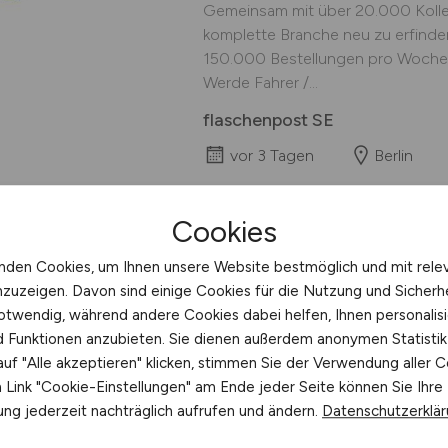
Gemeinsam mit über 20.000 Kolleg
komplette Branche neu zu erfinden 
150.000 Bestellungen pro Woche 
Werde Fahrer /...
flaschenpost SE
vor 3 Tagen
Berlin
Cookies
1
nden Cookies, um Ihnen unsere Website bestmöglich und mit rele
nzuzeigen. Davon sind einige Cookies für die Nutzung und Sicherh
otwendig, während andere Cookies dabei helfen, Ihnen personalisi
nd Funktionen anzubieten. Sie dienen außerdem anonymen Statisti
t:
Potsdam
uf "Alle akzeptieren" klicken, stimmen Sie der Verwendung aller C
ohner:
ca. 180.000
Link "Cookie-Einstellungen" am Ende jeder Seite können Sie Ihre
ng jederzeit nachträglich aufrufen und ändern.
Datenschutzerklä
ehrsanbindungen:
Autobahnen A 10 und A 115, Bundesstraßen 
afen Berlin-Tegel, Flughafen Schönefeld