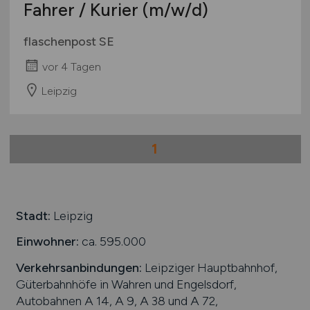
Studentenjobs / Werkstudenten
Fahrer / Kurier
(m/w/d)
Mecklenburg-Vorpommern
Ausbildung / Studium
Niedersachsen
flaschenpost SE
Praktikum
Nordrhein-Westfalen
vor 4 Tagen
Rheinland-Pfalz
Leipzig
Saarland
Sachsen
Sachsen-Anhalt
1
Schleswig-Holstein
Thüringen
Deutschlandweit
Österreich
Stadt:
Leipzig
Schweiz
Einwohner:
ca. 595.000
Europa
Verkehrsanbindungen:
Leipziger Hauptbahnhof,
International
Güterbahnhöfe in Wahren und Engelsdorf,
Autobahnen A 14, A 9, A 38 und A 72,