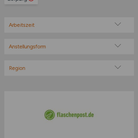
Arbeitszeit
Vollzeit
Teilzeit
Anstellungsform
Festanstellung
befristete Anstellung
Region
Leitung / Führung
Baden-Württemberg
Geschäftsleitung / Vorstand
Bayern
Projektarbeit / Freelancer
Berlin
Arbeitnehmerüberlassung
Brandenburg
geringfügige Beschäftigung / Minijob
Bremen
Berufseinstieg / Trainee
Hamburg
Bachelor-/ Master-/ Diplom-Arbeit
Hessen