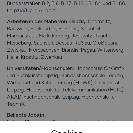
Bundesstraßen B 2, B 6, B 87, B 181, B 184 und B 186,
Leipzig/Halle Airport
Arbeiten in der Nähe von
Leipzig
:
Chemnitz,
Rackwitz, Schkeuditz, Borsdorf, Neunhof,
Markranstädt, Markkleeberg, Jesewitz, Taucha,
Merseburg, Sachsen, Dessau-Roßlau, Großpösna,
Zwickau, Nordsachsen, Brandis, Pegau, Wittenberg,
Halle, Krostitz, Zwenkau
Universitäten/Hochschulen:
Hochschule für Grafik
und Buchkunst Leipzig, Handelshochschule Leipzig,
Wirtschaft und Kultur Leipzig (HTWK), Universität
Leipzig, Hochschule für Telekommunikation (HfTL),
AKAD-Fachhochschule Leipzig, Hochschule für
Technik
Beliebte Jobs in
Leipzig
/Branchen
:
Gesundheitswesen, Logistik und
Verkehr, Biotechnologie, Energietechnik,