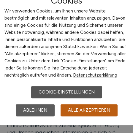
Cookies
Informations- und Kommunikationstechnologie,
Maschinenbau, Medien- und Kreativwirtschaft,
Wir verwenden Cookies, um Ihnen unsere Website
Finanzwesen, Umwelttechnik, Automobil- und
bestmöglich und mit relevanten Inhalten anzuzeigen. Davon
Zulieferindustrie, Tourismus
sind einige Cookies für die Nutzung und Sicherheit unserer
Website notwendig, während andere Cookies dabei helfen,
Beliebte Arbeitgeber in
Leipzig
, die attraktive
Ihnen personalisierte Inhalte und Funktionen anzubieten. Sie
Jobangebote bieten
:
Kühne + Nagel, Kirow Ardelt
dienen außerdem anonymen Statistikzwecken. Wenn Sie auf
GmbH, Comparex AG, Verbio Vereinigte
"Alle akzeptieren" klicken, stimmen Sie der Verwendung aller
BioEnergie AG, Fischer Analysen Instrumente
Cookies zu. Unter dem Link "Cookie-Einstellungen" am Ende
GmbH, Georg Fischer AG, Stadtwerke Leipzig,
jeder Seite können Sie Ihre Entscheidung jederzeit
DHL, BMW Werk Leipzig, Amazon, Aircraft
nachträglich aufrufen und ändern.
Datenschutzerklärung
Maintenance and Engineering Service GmbH
(AMTES), momox GmbH, Softline AG, Schenker
COOKIE-EINSTELLUNGEN
Deutschland AG, ZWL Zahnradwerk Leipzig GmbH,
EMAG Leipzig Maschinenfabrik GmbH,
Universitätsklinikum Leipzig (UKL), Porsche Leipzig,
ABLEHNEN
ALLE AKZEPTIEREN
AeroLogic
Einfach online aktuelle Stellenangebote in
Leipzig
und Umgebung suchen. Informieren Sie sich auf