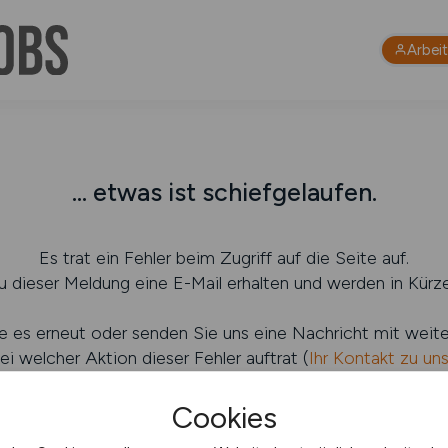
Arbei
... etwas ist schiefgelaufen.
Es trat ein Fehler beim Zugriff auf die Seite auf.
 dieser Meldung eine E-Mail erhalten und werden in Kürze
e es erneut oder senden Sie uns eine Nachricht mit weit
ei welcher Aktion dieser Fehler auftrat (
Ihr Kontakt zu un
Cookies