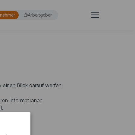
tnehmer
Arbeitgeber
 einen Blick darauf werfen.
eren Informationen,
s
).