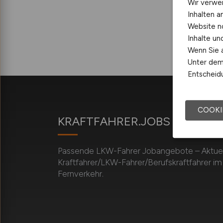
Wir verwe
Inhalten a
Website n
Inhalte u
Wenn Sie a
Unter dem 
Entscheidu
COOKI
KRAFTFAHRER.JOBS
Passende LKW-Fahrer Jobangebote – Aktuell
Kraftfahrer/LKW-Fahrer/Berufskraftfahrer i
Fernverkehr.