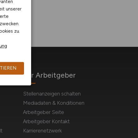
vanten
eit unserer
erte
kzwecken.
ookies zu.
rung
TIEREN
Für Arbeitgeber
Stellenanzeigen schalten
Mediadaten & Konditionen
Arbeitgeber Seite
Arbeitgeber Kontakt
t
Karrierenetzwerk