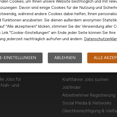
nden Cookies, um Ihnen unsere Website bestmöglich und mit rele
nzuzeigen. Davon sind einige Cookies für die Nutzung und Sicherh
otwendig, während andere Cookies dabei helfen, Ihnen personalisi
nd Funktionen anzubieten. Sie dienen außerdem anonymen Statisti
uf "Alle akzeptieren" klicken, stimmen Sie der Verwendung aller C
Link "Cookie-Einstellungen" am Ende jeder Seite können Sie Ihre
ng jederzeit nachträglich aufrufen und ändern.
Datenschutzerklä
E-EINSTELLUNGEN
ABLEHNEN
ALLE AKZEP
Für Arbeitnehmer
e Jobs für
Kraftfahrer Jobs suchen
m Nah- und
Jobfinder
Arbeitnehmer Registrierung
Social Media & Networks
Gleichberechtigung & Vielfal