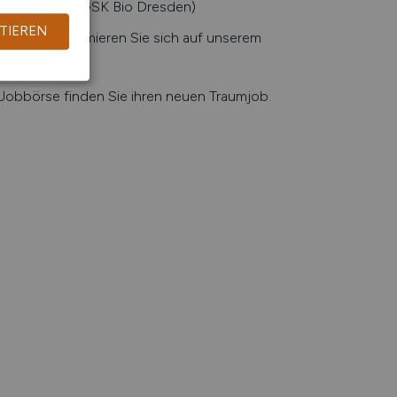
als Dresden (GSK Bio Dresden)
TIEREN
chen. Informieren Sie sich auf unserem
n
.
e Jobbörse finden Sie ihren neuen Traumjob.