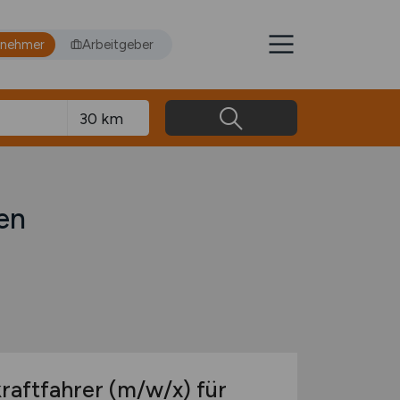
tnehmer
Arbeitgeber
en
raftfahrer
(m/w
/x) für