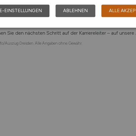
en, Dresdner Verkehrsbetriebe AG, GlaxoSmithKLine Biologic
E-EINSTELLUNGEN
ABLEHNEN
ALLE AKZEP
ch online aktuelle Stellenangebote in
Dresden
und Umgebung su
enmarkt über Jobangebote und Karriereperspektiven in
Dresde
n Sie den nächsten Schritt auf der Karriereleiter – auf unser
fo/Auszug Dresden. Alle Angaben ohne Gewähr.