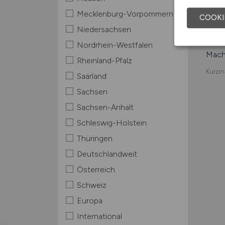
Dresd
Mecklenburg-Vorpommern
COOKI
Einfa
Niedersachsen
Stell
Nordrhein-Westfalen
Mache
Rheinland-Pfalz
Kurzin
Saarland
Sachsen
Sachsen-Anhalt
Schleswig-Holstein
Thüringen
Deutschlandweit
Österreich
Schweiz
Europa
International