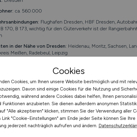
t:
Dresden
ohner:
ca. 560.000
ehrsanbindungen:
Flughafen Dresden, HBF Dresden, Autobahnen
 B 170, B 173, wichtig für den Güterverkehr ist der Rangierba
n
iten in der Nähe von
Dresden
:
Heidenau, Moritz, Sachsen, Land
reis Meißen, Radebeul, Leipzig
ersitäten/Hochschulen:
Technische Universität Dresden (TUD), 
Cookies
chule für Technik und Wirtschaft Dresden (HTW Dresden), Uni
schule für Bildende Künste
nden Cookies, um Ihnen unsere Website bestmöglich und mit rele
bte Jobs in
Dresden
/Branchen
:
Druckwesen, Verpackungstechno
nzuzeigen. Davon sind einige Cookies für die Nutzung und Sicherh
mationstechnologie, Ernährungswirtschaft, Tourismus- und Kon
otwendig, während andere Cookies dabei helfen, Ihnen personalisi
eugindustrie, Pharmazie, Kultur- und Kreativwirtschaft, Masch
nd Funktionen anzubieten. Sie dienen außerdem anonymen Statisti
uf "Alle akzeptieren" klicken, stimmen Sie der Verwendung aller C
bte Arbeitgeber in
Dresden
, die attraktive Jobangebote bie
Link "Cookie-Einstellungen" am Ende jeder Seite können Sie Ihre
nische Werke Dresden GmbH, SAP Deutschland AG & Co. KG, 
Sachsenwerk GmbH, Globalfoundries Inc., AOK, Siemens AG, 
ng jederzeit nachträglich aufrufen und ändern.
Datenschutzerklä
zeugwerke (Airbus Group), Infineon, DREWAG - Stadtwerke