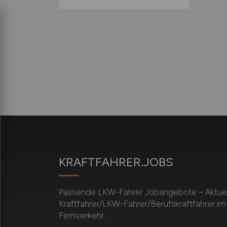
KRAFTFAHRER.JOBS
Passende LKW-Fahrer Jobangebote – Aktuell
Kraftfahrer/LKW-Fahrer/Berufskraftfahrer i
Fernverkehr.