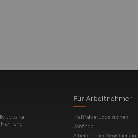
Für Arbeitnehmer
e Jobs für
Kraftfahrer Jobs suchen
m Nah- und
Jobfinder
Arbeitnehmer Registrierung