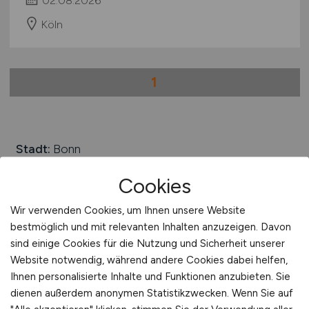
02.08.2026
Köln
1
Stadt:
Bonn
Einwohner:
ca. 330.000
Cookies
Verkehrsanbindungen:
Flughafen Köln/Bonn,
Wir verwenden Cookies, um Ihnen unsere Website
Bonner Hauptbahnhof, Autobahnen A 59, A 555, A
bestmöglich und mit relevanten Inhalten anzuzeigen. Davon
562 und A565, Bundesstraßen B 9, B 42 und B 56,
sind einige Cookies für die Nutzung und Sicherheit unserer
Binnenhafen der Stadt Bonn
Website notwendig, während andere Cookies dabei helfen,
Arbeiten in der Nähe von
Bonn
:
Remagen, Bad
Ihnen personalisierte Inhalte und Funktionen anzubieten. Sie
Honnef, Königswinter, Nordrhein-Westfalen, Alfter,
dienen außerdem anonymen Statistikzwecken. Wenn Sie auf
Bornheim, Troisdorf, Niederkassel, Sankt Augustin,