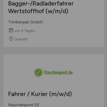
Studentenjobs / Werkstudenten
Bagger-/Radladerfahrer
Mecklenburg-Vorpommern
Ausbildung / Studium
Wertstoffhof
(w/m/d)
Niedersachsen
Praktikum
Nordrhein-Westfalen
Timberpak GmbH
Rheinland-Pfalz
vor 4 Tagen
Saarland
Sachsen
Overath
Sachsen-Anhalt
Schleswig-Holstein
Thüringen
Deutschlandweit
Österreich
Schweiz
Europa
Fahrer / Kurier
(m/w/d)
International
flaschenpost SE