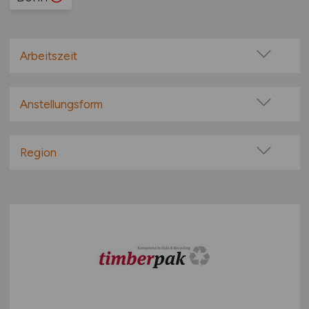
Arbeitszeit
Vollzeit
Teilzeit
Anstellungsform
Festanstellung
befristete Anstellung
Region
Leitung / Führung
Baden-Württemberg
Geschäftsleitung / Vorstand
Bayern
Projektarbeit / Freelancer
Berlin
Arbeitnehmerüberlassung
Brandenburg
geringfügige Beschäftigung / Minijob
Bremen
Berufseinstieg / Trainee
Hamburg
Bachelor-/ Master-/ Diplom-Arbeit
Hessen