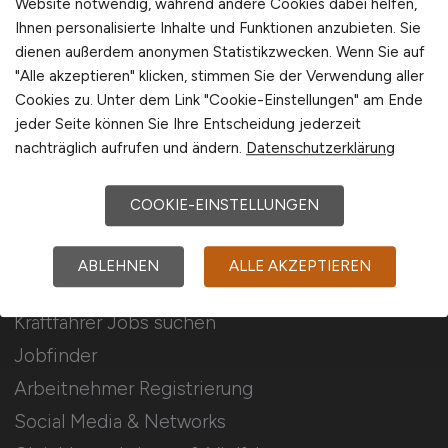
Website notwendig, während andere Cookies dabei helfen,
Ihnen personalisierte Inhalte und Funktionen anzubieten. Sie
Stellenanzeigen schalten
dienen außerdem anonymen Statistikzwecken. Wenn Sie auf
Mediadaten & Konditionen
"Alle akzeptieren" klicken, stimmen Sie der Verwendung aller
Cookies zu. Unter dem Link "Cookie-Einstellungen" am Ende
Arbeitgeber Seite
jeder Seite können Sie Ihre Entscheidung jederzeit
Arbeitgeber Kontakt
nachträglich aufrufen und ändern.
Datenschutzerklärung
Karrierenetzwerk
COOKIE-EINSTELLUNGEN
Für Arbeitnehmer
ABLEHNEN
ALLE AKZEPTIEREN
Kraftfahrer Jobs suchen
Jobfinder
Arbeitnehmer Registrierung
Social Media & Networks