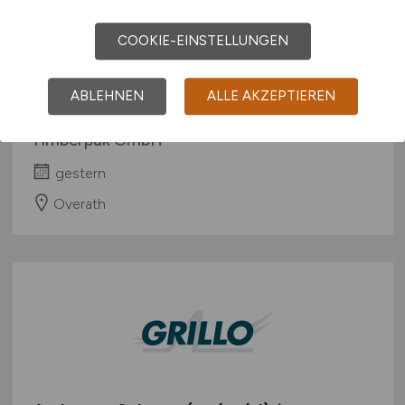
COOKIE-EINSTELLUNGEN
Bagger-/Radladerfahrer
Wertstoffhof
(w/m/d)
ABLEHNEN
ALLE AKZEPTIEREN
Timberpak GmbH
gestern
Overath