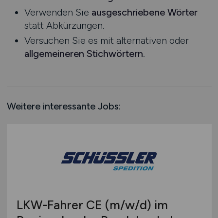
Verwenden Sie
ausgeschriebene Wörter
Saarland
statt Abkürzungen.
Sachsen
Versuchen Sie es mit alternativen oder
Sachsen-Anhalt
allgemeineren Stichwörtern
.
Schleswig-Holstein
Thüringen
Deutschlandweit
Österreich
Weitere interessante Jobs:
Schweiz
Europa
International
LKW-Fahrer CE
(m/w/d)
im