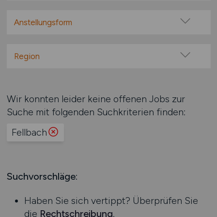
Vollzeit
Teilzeit
Anstellungsform
Festanstellung
befristete Anstellung
Region
Leitung / Führung
Baden-Württemberg
Geschäftsleitung / Vorstand
Bayern
Wir konnten leider keine offenen Jobs zur
Projektarbeit / Freelancer
Berlin
Suche mit folgenden Suchkriterien finden:
Arbeitnehmerüberlassung
Brandenburg
geringfügige Beschäftigung / Minijob
Fellbach
Bremen
Berufseinstieg / Trainee
Hamburg
Bachelor-/ Master-/ Diplom-Arbeit
Hessen
Studentenjobs / Werkstudenten
Mecklenburg-Vorpommern
Suchvorschläge:
Ausbildung / Studium
Niedersachsen
Praktikum
Haben Sie sich vertippt? Überprüfen Sie
Nordrhein-Westfalen
die
Rechtschreibung
.
Rheinland-Pfalz