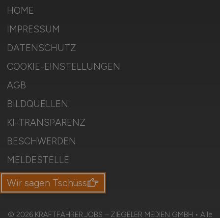
HOME
IMPRESSUM
DATENSCHUTZ
COOKIE-EINSTELLUNGEN
AGB
BILDQUELLEN
KI-TRANSPARENZ
BESCHWERDEN
MELDESTELLE
SITEMAP
Wir sagen Tschüss
© 2026 KRAFTFAHRER.JOBS – ZIEGELER MEDIEN GMBH • Alle