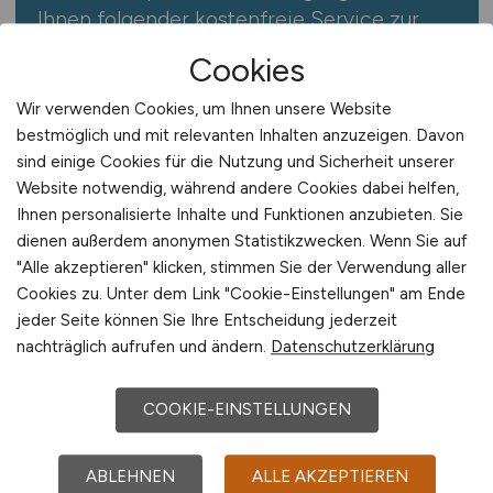
Ihnen folgender kostenfreie Service zur
Verfügung:
Cookies
Jobfinder abonnieren
Wir verwenden Cookies, um Ihnen unsere Website
bestmöglich und mit relevanten Inhalten anzuzeigen. Davon
Der Jobfinder von KRAFTFAHRER.JOBS
sind einige Cookies für die Nutzung und Sicherheit unserer
informiert Sie regelmäßig und
Website notwendig, während andere Cookies dabei helfen,
Ihnen personalisierte Inhalte und Funktionen anzubieten. Sie
kostenfrei über aktuelle und passende
dienen außerdem anonymen Statistikzwecken. Wenn Sie auf
Jobs.
Sie erhalten die Jobangebote
"Alle akzeptieren" klicken, stimmen Sie der Verwendung aller
bequem und automatisch per E-Mail –
Cookies zu. Unter dem Link "Cookie-Einstellungen" am Ende
so entgehen Ihnen keine offenen neuen
jeder Seite können Sie Ihre Entscheidung jederzeit
Jobs.
nachträglich aufrufen und ändern.
Datenschutzerklärung
COOKIE-EINSTELLUNGEN
ABLEHNEN
ALLE AKZEPTIEREN