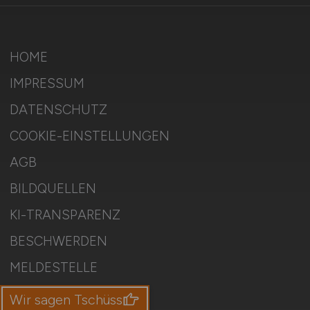
HOME
IMPRESSUM
DATENSCHUTZ
COOKIE-EINSTELLUNGEN
AGB
BILDQUELLEN
KI-TRANSPARENZ
BESCHWERDEN
MELDESTELLE
SITEMAP
Wir sagen Tschüss