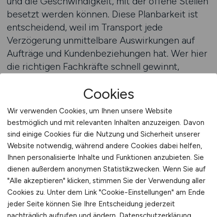
und die Geschwindigkeit, mit der offene Stellen
besetzt werden können. Diese Planbarkeit ist
entscheidend, weil im Transport jede
Verzögerung unmittelbare Auswirkungen auf
Aufträge und Kundenbeziehungen hat. Wer hier
die richtigen Fachkräfte schnell gewinnt,
verschafft sich einen klaren Vorteil.
Cookies
KRAFTFAHRER.JOBS ist das Instrument, mit
dem Arbeitgeber diese Effizienz erreichen und
Wir verwenden Cookies, um Ihnen unsere Website
ihre Wettbewerbsfähigkeit langfristig sichern.
bestmöglich und mit relevanten Inhalten anzuzeigen. Davon
Zur Startseite von KRAFTFAHRER.JOBS
sind einige Cookies für die Nutzung und Sicherheit unserer
Website notwendig, während andere Cookies dabei helfen,
Langfristige Sichtbarkeit durch
Ihnen personalisierte Inhalte und Funktionen anzubieten. Sie
dienen außerdem anonymen Statistikzwecken. Wenn Sie auf
Spezialisierung
"Alle akzeptieren" klicken, stimmen Sie der Verwendung aller
Cookies zu. Unter dem Link "Cookie-Einstellungen" am Ende
Viele Arbeitgeber investieren viel Geld in
jeder Seite können Sie Ihre Entscheidung jederzeit
kurzfristige Kampagnen, die zwar Klicks
nachträglich aufrufen und ändern.
Datenschutzerklärung